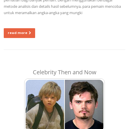
metode analisis dan details hasil sebelumnya, para pemain mencoba
untuk meramalkan angka-angka yang mungki
read more
Celebrity Then and Now