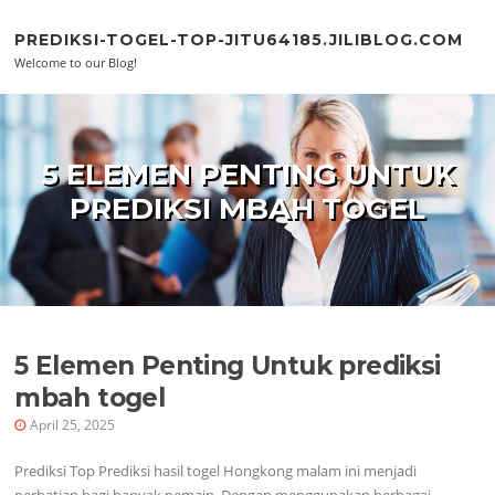
Skip to content
PREDIKSI-TOGEL-TOP-JITU64185.JILIBLOG.COM
Welcome to our Blog!
5 ELEMEN PENTING UNTUK
PREDIKSI MBAH TOGEL
5 Elemen Penting Untuk prediksi
mbah togel
April 25, 2025
Prediksi Top Prediksi hasil togel Hongkong malam ini menjadi
perhatian bagi banyak pemain. Dengan menggunakan berbagai