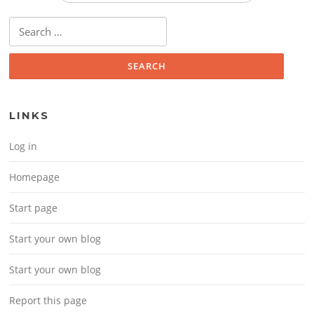
Search for:
LINKS
Log in
Homepage
Start page
Start your own blog
Start your own blog
Report this page